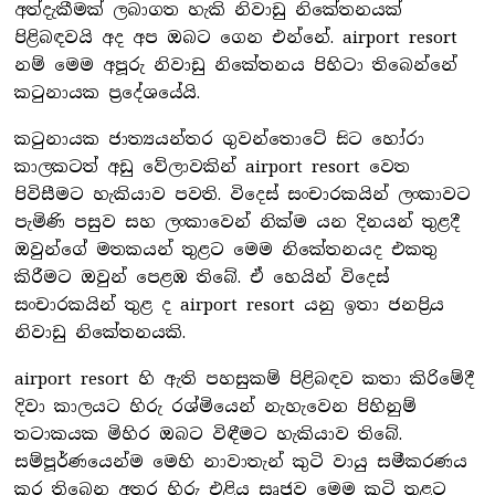
අත්දැකීමක් ලබාගත හැකි නිවාඩු නිකේතනයක්
පිළිබඳවයි අද අප ඔබට ගෙන එන්නේ. airport resort
නම් මෙම අපූරු නිවාඩු නිකේතනය පිහිටා තිබෙන්නේ
කටුනායක ප්‍රදේශයේයි.
කටුනායක ජාත්‍යයන්තර ගුවන්තොටේ සිට හෝරා
කාලකටත් අඩු වේලාවකින් airport resort වෙත
පිවිසීමට හැකියාව පවති. විදෙස් සංචාරකයින් ලංකාවට
පැමිණි පසුව සහ ලංකාවෙන් නික්ම යන දිනයන් තුළදී
ඔවුන්ගේ මතකයන් තුළට මෙම නිකේතනයද එකතු
කිරීමට ඔවුන් පෙළඹ තිබේ. ඒ හෙයින් විදෙස්
සංචාරකයින් තුළ ද airport resort යනු ඉතා ජනප්‍රිය
නිවාඩු නිකේතනයකි.
airport resort හි ඇති පහසුකම් පිළිබඳව කතා කිරිමේදී
දිවා කාලයට හිරු රශ්මියෙන් නැහැවෙන පිහිනුම්
තටාකයක මිහිර ඔබට විඳීමට හැකියාව තිබේ.
සම්පූර්ණයෙන්ම මෙහි නාවාතැන් කුටි වායු සමීකරණය
කර තිබෙන අතර හිරු එළිය සෘජුව මෙම කුටි තුළට