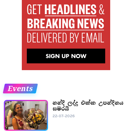
Events
නන්දි ලද්දු එක්ක උපන්දිනය
සමරයි
22-07-2026