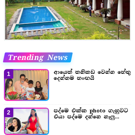
Trending News
ආයෙත් තනිකඩ වෙන්න හේතු
1
දෙන්නම හංඟයි
පද්මෙ එක්ක photo ගැහුවට
2
එයා පද්මෙ දන්නෙ නෑලු...