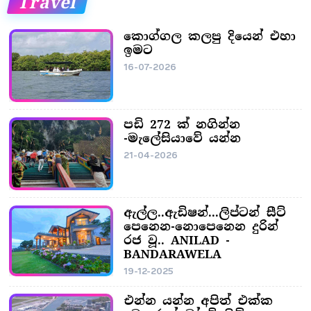
Travel
කොග්ගල කලපු දියෙන් එහා
ඉමට
16-07-2026
පඩි 272 ක් නගින්න
-මැලේසියාවේ යන්න
21-04-2026
ඇල්ල..ඇඩිෂන්...ලිප්ටන් සීට්
පෙනෙන-නොපෙනෙන දුරින්
රජ වූ.. ANILAD -
BANDARAWELA
19-12-2025
එන්න යන්න අපිත් එක්ක