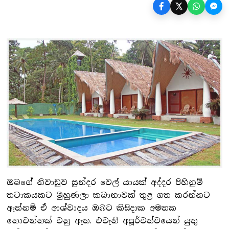
ඔබගේ නිවාඩුව සුන්දර වෙල් යායක් අද්දර පිහිනුම්
තටාකයකට මුහුණලා කබානාවක් තුළ ගත කරන්නට
ඇත්නම් ඒ ආශ්වාදය ඔබට කිසිදාක අමතක
නොවන්නක් වනු ඇත. එවැනි අපූර්වත්වයෙන් යුතු