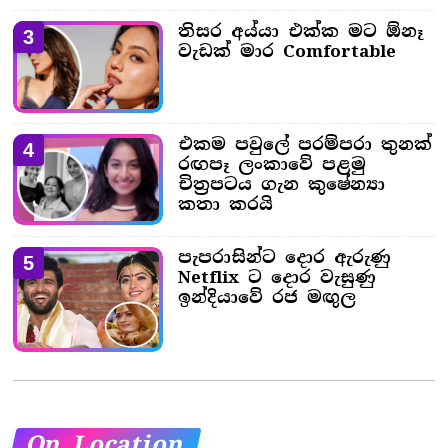
තිසර අය්යා එක්ක මට ඕනෑ
3
වැඩක් මාර Comfortable
එකම පවුලේ පරම්පරා තුනක්
4
රඟපෑ ලංකාවේ පළමු
චිත්‍රපටය ගැන කුෂේන්‍යා
කතා කරයි
පැපරාසින්ට දොර ඇරුණු
5
Netflix ට දොර වැසුණු
ඉන්දියාවේ රජ මඟුල
On Location