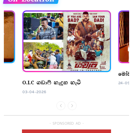
n
මෝඩ ත
O.I.C ගඩාෆි හැදුන හැටි
24-09-
03-04-2026
- SPONSORED AD -