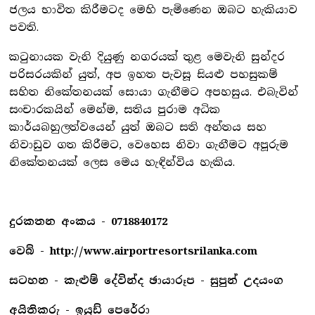
ජලය භාවිත කිරීමටද මෙහි පැමිණෙන ඔබට හැකියාව
පවති.
කටුනායක වැනි දියුණු නගරයක් තුළ මෙවැනි සුන්දර
පරිසරයකින් යුත්, අප ඉහත පැවසූ සියළු පහසුකම්
සහිත නිකේතනයක් සොයා ගැනීමට අපහසුය. එබැවින්
සංචාරකයින් මෙන්ම, සතිය පුරාම අධික
කාර්යබහුලත්වයෙන් යුත් ඔබට සති අන්තය සහ
නිවාඩුව ගත කිරීමට, වෙහෙස නිවා ගැනීමට අපූරුම
නිකේතනයක් ලෙස මෙය හැඳින්විය හැකිය.
දුරකතන අංකය - 0718840172
වෙබ් - http://www.airportresortsrilanka.com
සටහන - කැළුම් දේවින්ද ඡායාරූප - සුපුන් උදයංග
අයිතිකරු - ඉයුඩ් පෙරේරා