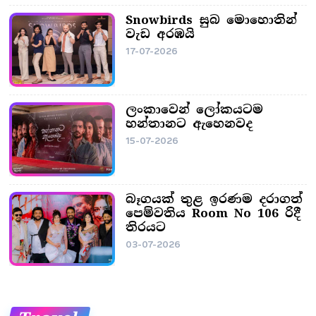
Snowbirds සුබ මොහොතින්
වැඩ අරඹයි
17-07-2026
ලංකාවෙන් ලෝකයටම
හන්තානට ඇහෙනවද
15-07-2026
බෑගයක් තුළ ඉරණම දරාගත්
පෙම්වතිය Room No 106 රිදී
තිරයට
03-07-2026