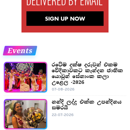
Events
රටේම දක්ෂ දරුවන් එකම
වේදිකාවකට කැන්දන ජාතික
යොවුන් සේනාංක කලා
උළෙල -2026
07-08-2026
නන්දි ලද්දු එක්ක උපන්දිනය
සමරයි
22-07-2026