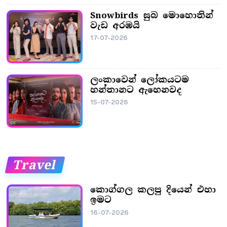
Snowbirds සුබ මොහොතින්
වැඩ අරඹයි
17-07-2026
ලංකාවෙන් ලෝකයටම
හන්තානට ඇහෙනවද
15-07-2026
Travel
කොග්ගල කලපු දියෙන් එහා
ඉමට
16-07-2026