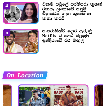
එකම පවුලේ පරම්පරා තුනක්
4
රඟපෑ ලංකාවේ පළමු
චිත්‍රපටය ගැන කුෂේන්‍යා
කතා කරයි
පැපරාසින්ට දොර ඇරුණු
5
Netflix ට දොර වැසුණු
ඉන්දියාවේ රජ මඟුල
On Location