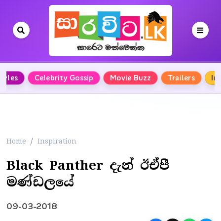
Styles
Celebrity Gossip
Movie Buzz
Trailers
In
Home
Inspiration
Black Panther දැන් ඊඒපී
මණ්ඩලයේ
09-03-2018