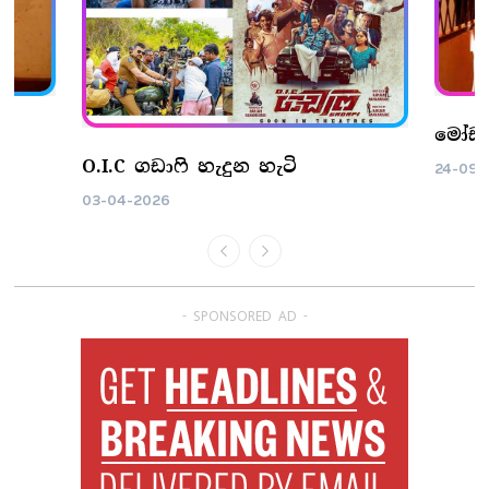
n
මෝඩ ත
O.I.C ගඩාෆි හැදුන හැටි
24-09-
03-04-2026
- SPONSORED AD -