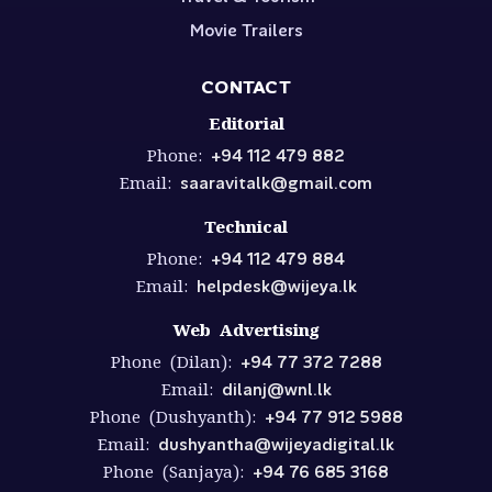
Movie Trailers
CONTACT
Editorial
Phone:
+94 112 479 882
Email:
saaravitalk@gmail.com
Technical
Phone:
+94 112 479 884
Email:
helpdesk@wijeya.lk
Web Advertising
Phone (Dilan):
+94 77 372 7288
Email:
dilanj@wnl.lk
Phone (Dushyanth):
+94 77 912 5988
Email:
dushyantha@wijeyadigital.lk
Phone (Sanjaya):
+94 76 685 3168