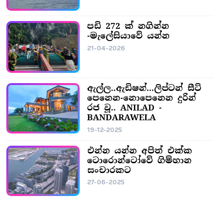
පඩි 272 ක් නගින්න
-මැලේසියාවේ යන්න
21-04-2026
ඇල්ල..ඇඩිෂන්...ලිප්ටන් සීට්
පෙනෙන-නොපෙනෙන දුරින්
රජ වූ.. ANILAD -
BANDARAWELA
19-12-2025
එන්න යන්න අපිත් එක්ක
ටොරොන්ටෝවේ ගිම්හාන
සංචාරකට
27-06-2025