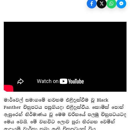
මාර්වෙල් සමාගමේ නවතම එළිදැක්වීම වූ Black
Panther චිත්‍රපටය පසුගියදා එළිදැක්වීය. කොමික් පොත්
ඇසුරෙන් නිර්මාණය වූ මෙම චරිතයේ පලමු චිත්‍රපටයටද
මෙය වෙයි. මේ වනවිට ලොව පුරා තිරගත වෙමින්
ආදායම් වාර්තා තබා ඇති චිත්‍රපටයක් විය.