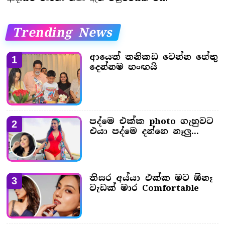
Trending News
ආයෙත් තනිකඩ වෙන්න හේතු
1
දෙන්නම හංඟයි
පද්මෙ එක්ක photo ගැහුවට
2
එයා පද්මෙ දන්නෙ නෑලු...
තිසර අය්යා එක්ක මට ඕනෑ
3
වැඩක් මාර Comfortable