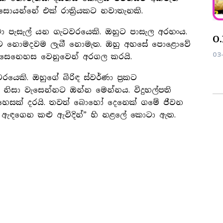
ොයන්නේ එක් රාති‍්‍රයකට නවාතැනකි.
මෝඩ තරිඳු Film On Location
චා පැසැල් යන ගැටවරයෙකි. ඔහුට පාසැල අරහංය.
24-09-2025
O.
ාව නොමදවම ලැබී නොමැත. ඔහු අහසේ පොළොවේ
03
සෙනෙහස වෙනුවෙන් අරගල කරයි.
යෙකි. ඔහුගේ බිරිඳ ස්වර්ණා ප‍්‍රකට
නිසා වැසෙන්නට ඔන්න මෙන්නය. විදුහල්පති
හෙසක් දරයි. තවත් බොහෝ දෙනෙක් ගමේ ජීවන
 ඇඳගෙන කළු ඇවිදින්” හි නළලේ කොටා ඇත.