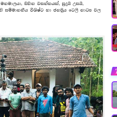
ේ මනමාලයා, සිහින වසන්තයක්, සුදුයි උසයි,
 සම්මානනීය විශිෂ්ට හා ජනපි‍්‍රය ටෙලි නාට්‍ය වල