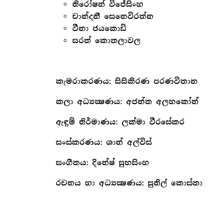
නිරෝෂන් විජේසිංහ
චාන්දනී සෙනෙවිරත්න
වීනා ජයකොඩි
සරත් කොතලාවල
කැමරාකරණය: සිසිකිරණ පරණවිතාන
කලා අධ්‍යක්‍ෂණය: අජන්ත අලහකෝන්
ඇඳුම් නිර්මාණය: ලක්මා වීරසේකර
සංස්කරණය: ශාන් අල්විස්
සංගීතය: දිනේෂ් සුභසිංහ
රචනය හා අධ්‍යක්‍ෂණය: සුනිල් කොස්තා