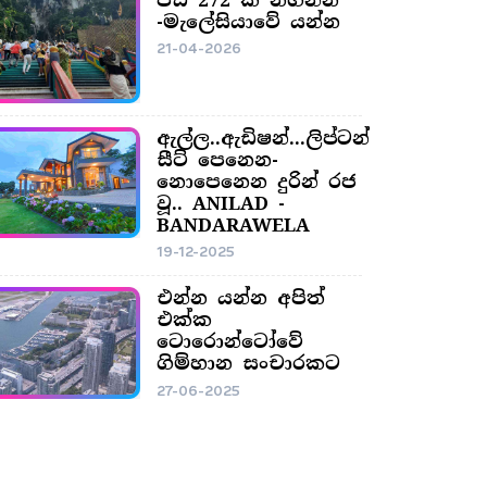
-මැලේසියාවේ යන්න
21-04-2026
ඇල්ල..ඇඩිෂන්...ලිප්ටන්
සීට් පෙනෙන-
නොපෙනෙන දුරින් රජ
වූ.. ANILAD -
BANDARAWELA
19-12-2025
එන්න යන්න අපිත්
එක්ක
ටොරොන්ටෝවේ
ගිම්හාන සංචාරකට
27-06-2025