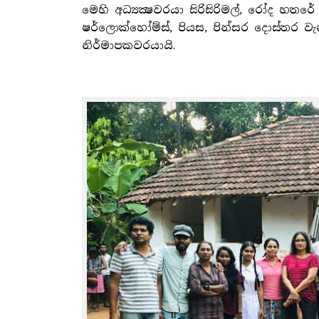
මෙහි අධ්‍යක්‍ෂවරයා සිරිසිරිමල්, රෝද හතර
ෂර්ලොක්හෝම්ස්, පියස, පින්සර දොස්තර වැනි
නිර්මාපකවරයායි.