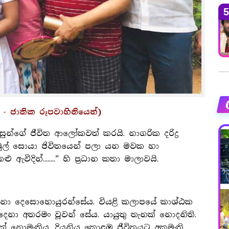
5
00 ට - ජාතික රූපවාහිනියෙන්)
්ගේ ජීවිත ආලෝකවත් කරයි. නාගරික දරිද්‍ර
ුල් සොයා ජිවිතයෙන් පලා යන මවක හා
දින්........” හි ප‍්‍රධාන කතා මාලාවයි.
ෙනා දෙසොහොයුරන්සේය. වියළි කලාපයේ කාශ්ඨක
දෙනා අතරමං වූවන් සේය. යායුතු තැනක් නොදනිති.
ක් නොමැතිය. දියනිය කොළඹ ජීවිතයට අකමැති