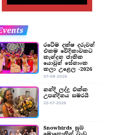
Events
රටේම දක්ෂ දරුවන්
එකම වේදිකාවකට
කැන්දන ජාතික
යොවුන් සේනාංක
කලා උළෙල -2026
07-08-2026
නන්දි ලද්දු එක්ක
උපන්දිනය සමරයි
22-07-2026
Snowbirds සුබ
මොහොතින් වැඩ