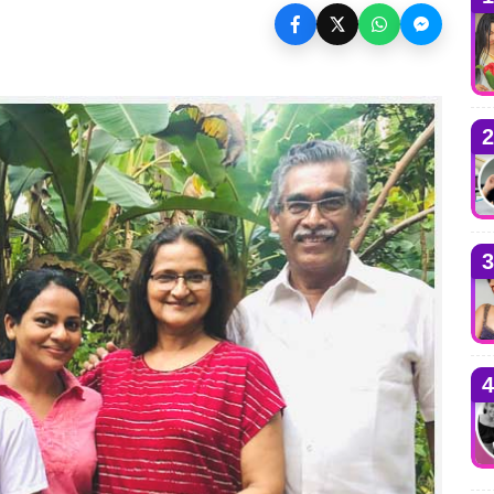
2
3
4