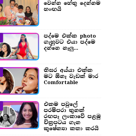
වෙන්න හේතු දෙන්නම
හංඟයි
පද්මෙ එක්ක photo
ගැහුවට එයා පද්මෙ
දන්නෙ නෑලු...
තිසර අය්යා එක්ක
මට ඕනෑ වැඩක් මාර
Comfortable
එකම පවුලේ
පරම්පරා තුනක්
රඟපෑ ලංකාවේ පළමු
චිත්‍රපටය ගැන
කුෂේන්‍යා කතා කරයි