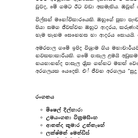
වුවද, මේ ගමට ඊට වඩා අකමැතිය. ඔවුන් ස
විල්සන් මනෝවිකාරයෙකි. ඔහුගේ පුතා පැං
පියා සමග ජීවත්වන ඔහුට ආදරය, කරුණ
හැම තැනම සෙනෙහස හා ආදරය සොයයි. 
අමරපාල ගමේ ඉපිද විශ‍්‍රාම ගිය මහාචාර්යවර
නවකතාකාරියකි. ගමේ පාසැල ළමයි අඩුකම 
නයනානන්ද පාසැල රැුක ගන්නට මහත් වෙ
අරගලයක යෙදෙති. එ් ජීවන අරගලය ”සුදු
රංගනය
මිෂෙල් දිල්හාරා
උමයංගනා වික‍්‍රමසිංහ
ආනන්ද කුමාර උන්නැහේ
ලක්ෂ්මන් මෙන්ඩිස්