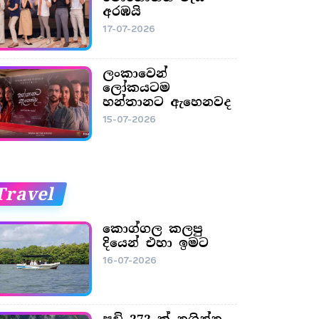
අරඹයි
17-07-2026
ලංකාවෙන්
ලෝකයටම
හන්තානට ඇහෙනවද
15-07-2026
Travel
කොග්ගල කලපු
දියෙන් එහා ඉමට
16-07-2026
පඩි 272 ක් නගින්න