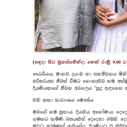
(සඳුදා සිට බ‍්‍රහස්පතින්දා තෙක් රාති‍්‍ර 9.
ධෛර්යය, මානව දයාව හා සහජීවනය මිනිසුන
පරිසරයක ජීවත් වීමට නොහැකිව තම අක්ම
දියණියකගේ ජීවන අරගලය ”සුදු ඇඳගෙන කළු ඇවි
එහි කතා සාරාංශය මෙසේය.
මවගේ නම සුභාය. දියනිය අනෝමාය. දෙද
ගමකට පැමිණි බසයකින් දෙදෙනා බසිති. දෙ
මවට අරමුණක් ඇතිසේය. දියණියට එ කිසිව