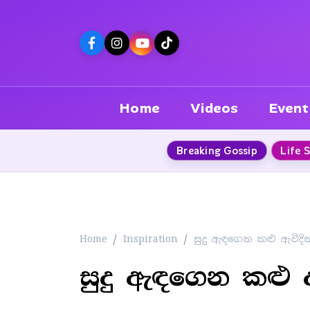
Home
Videos
Event
Breaking Gossip
Life 
Home
Inspiration
සුදු ඇඳගෙන කළු ඇවිදින
සුදු ඇඳගෙන කළු ඇ