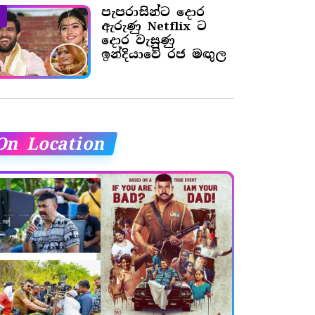
පැපරාසින්ට දොර
ඇරුණු Netflix ට
දොර වැසුණු
ඉන්දියාවේ රජ මඟුල
On Location