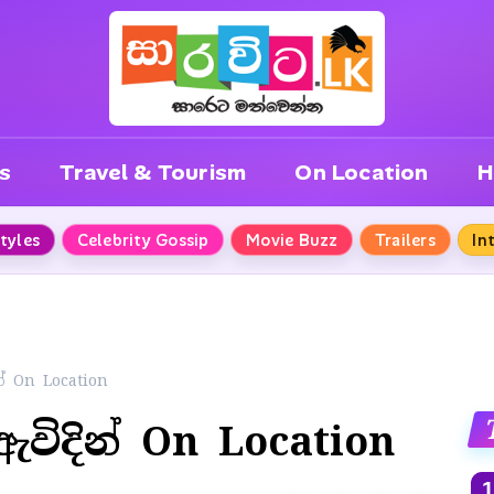
s
Travel & Tourism
On Location
H
Styles
Celebrity Gossip
Movie Buzz
Trailers
In
් On Location
විදින් On Location
1