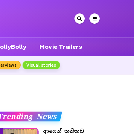
ollyBolly
Movie Trailers
terviews
Visual stories
Trending News
ආයෙත් තනිකඩ