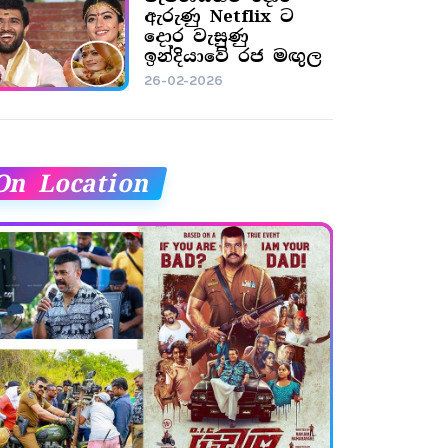
ඇරුණු Netflix ට
දොර වැසුණු
ඉන්දියාවේ රජ මඟුල
26-02-2026
On Location