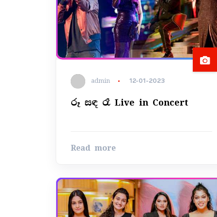
admin
12-01-2023
රූ සඳ රෑ Live in Concert
Read more