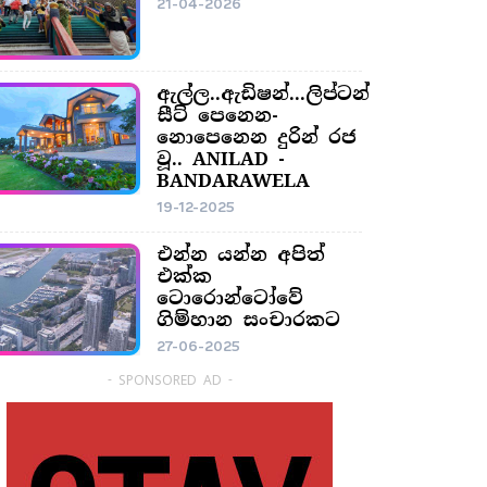
21-04-2026
ඇල්ල..ඇඩිෂන්...ලිප්ටන්
සීට් පෙනෙන-
නොපෙනෙන දුරින් රජ
වූ.. ANILAD -
BANDARAWELA
19-12-2025
එන්න යන්න අපිත්
එක්ක
ටොරොන්ටෝවේ
ගිම්හාන සංචාරකට
27-06-2025
- SPONSORED AD -