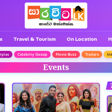
s
Travel & Tourism
On Location
H
Styles
Celebrity Gossip
Movie Buzz
Trailers
In
Events