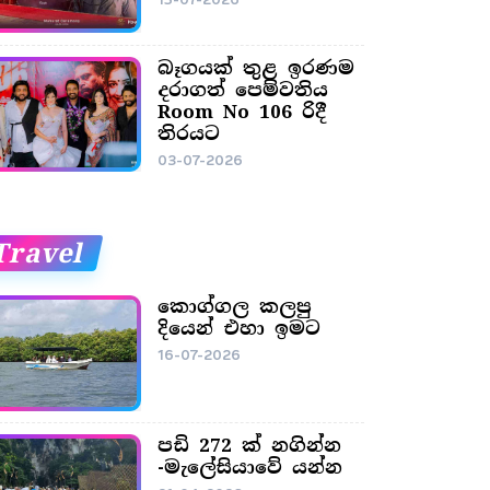
බෑගයක් තුළ ඉරණම
දරාගත් පෙම්වතිය
Room No 106 රිදී
තිරයට
03-07-2026
Travel
කොග්ගල කලපු
දියෙන් එහා ඉමට
16-07-2026
පඩි 272 ක් නගින්න
-මැලේසියාවේ යන්න