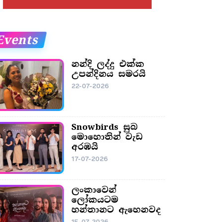
Events
නන්දි ලද්දු එක්ක
උපන්දිනය සමරයි
22-07-2026
Snowbirds සුබ
මොහොතින් වැඩ
අරඹයි
17-07-2026
ලංකාවෙන්
ලෝකයටම
හන්තානට ඇහෙනවද
15-07-2026