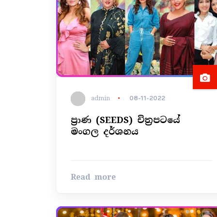
admin
08-11-2022
ප්‍රාණ (SEEDS) චිත්‍රපටයේ
මංගල දර්ශනය
Read more