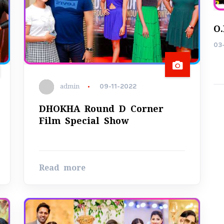
මෝඩ තරිඳු Film On Location
24-09-2025
O.
03
admin
09-11-2022
DHOKHA Round D Corner
Film Special Show
Read more