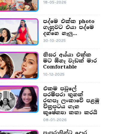
18-05-2026
පද්මෙ එක්ක photo
ගැහුවට එයා පද්මෙ
දන්නෙ නෑලු...
30-10-2025
තිසර අය්යා එක්ක
මට ඕනෑ වැඩක් මාර
Comfortable
10-12-2025
එකම පවුලේ
පරම්පරා තුනක්
රඟපෑ ලංකාවේ පළමු
චිත්‍රපටය ගැන
කුෂේන්‍යා කතා කරයි
08-01-2026
පැපරාසින්ට දොර