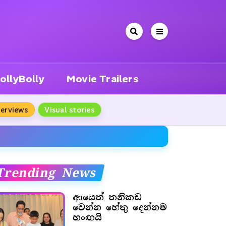
ollyBolly
Movie Trailers
terviews
Visual stories
Trending News
ආයෙත් තනිකඩ
වෙන්න හේතු දෙන්නම
හංඟයි