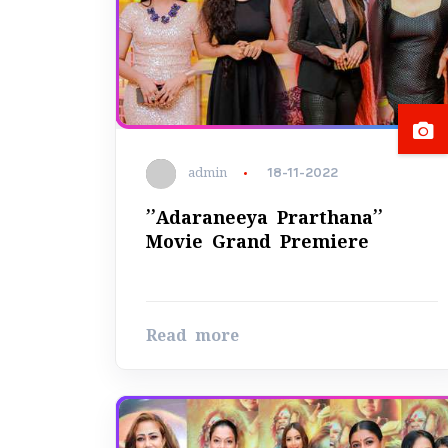
admin
18-11-2022
’’Adaraneeya Prarthana’’
Movie Grand Premiere
Read more