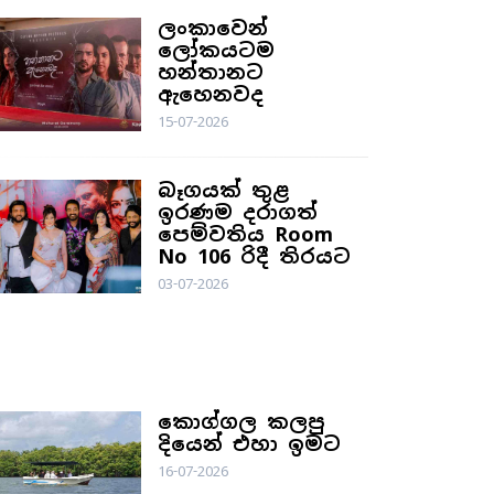
ලංකාවෙන්
ලෝකයටම
හන්තානට
ඇහෙනවද
15-07-2026
බෑගයක් තුළ
ඉරණම දරාගත්
පෙම්වතිය Room
No 106 රිදී තිරයට
03-07-2026
Travel
කොග්ගල කලපු
දියෙන් එහා ඉමට
16-07-2026