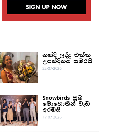
Events
නන්දි ලද්දු එක්ක
උපන්දිනය සමරයි
22-07-2026
Snowbirds සුබ
මොහොතින් වැඩ
අරඹයි
17-07-2026