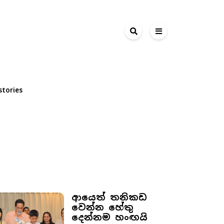
ollyBolly
Movie Trailers
stories
Trending News
ආයෙත් තනිකඩ
වෙන්න හේතු
දෙන්නම හංඟයි