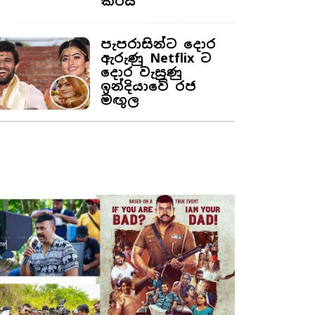
කරයි
පැපරාසින්ට දොර
ඇරුණු Netflix ට
දොර වැසුණු
ඉන්දියාවේ රජ
මඟුල
On Location