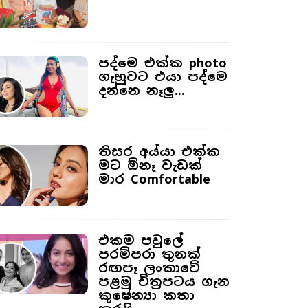
පද්මෙ එක්ක photo
ගැහුවට එයා පද්මෙ
දන්නෙ නෑලු...
තිසර අය්යා එක්ක
මට ඕනෑ වැඩක්
මාර Comfortable
එකම පවුලේ
පරම්පරා තුනක්
රඟපෑ ලංකාවේ
පළමු චිත්‍රපටය ගැන
කුෂේන්‍යා කතා