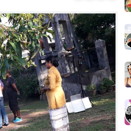
2
3
4