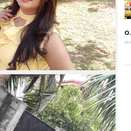
මෝඩ තරිඳු Film On Location
O
24-09-2025
03-