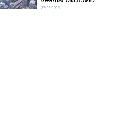
ගිම්හාන සංචාරකට
27-06-2025