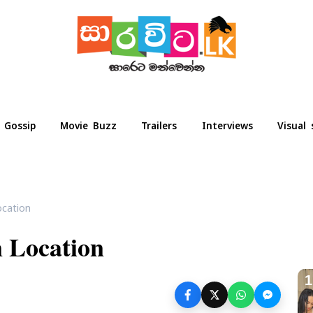
Travel & Tourism
On Location
H
y Gossip
Movie Buzz
Trailers
Interviews
Visual 
cation
 Location
1