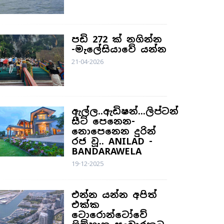
පඩි 272 ක් නගින්න
-මැලේසියාවේ යන්න
21-04-2026
ඇල්ල..ඇඩිෂන්...ලිප්ටන්
සීට් පෙනෙන-
නොපෙනෙන දුරින්
රජ වූ.. ANILAD -
BANDARAWELA
19-12-2025
එන්න යන්න අපිත්
එක්ක
ටොරොන්ටෝවේ